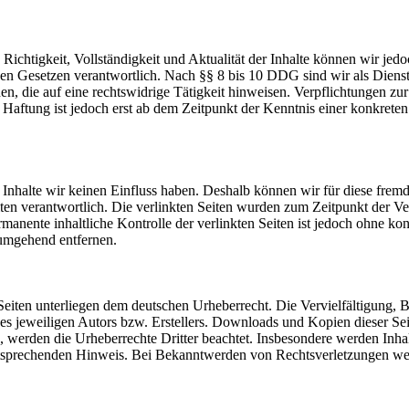
die Richtigkeit, Vollständigkeit und Aktualität der Inhalte können wir
n Gesetzen verantwortlich. Nach §§ 8 bis 10 DDG sind wir als Dienstean
, die auf eine rechtswidrige Tätigkeit hinweisen. Verpflichtungen z
e Haftung ist jedoch erst ab dem Zeitpunkt der Kenntnis einer konkre
n Inhalte wir keinen Einfluss haben. Deshalb können wir für diese fre
 Seiten verantwortlich. Die verlinkten Seiten wurden zum Zeitpunkt der
manente inhaltliche Kontrolle der verlinkten Seiten ist jedoch ohne ko
umgehend entfernen.
n Seiten unterliegen dem deutschen Urheberrecht. Die Vervielfältigung,
 jeweiligen Autors bzw. Erstellers. Downloads und Kopien dieser Seite
n, werden die Urheberrechte Dritter beachtet. Insbesondere werden Inhal
tsprechenden Hinweis. Bei Bekanntwerden von Rechtsverletzungen wer